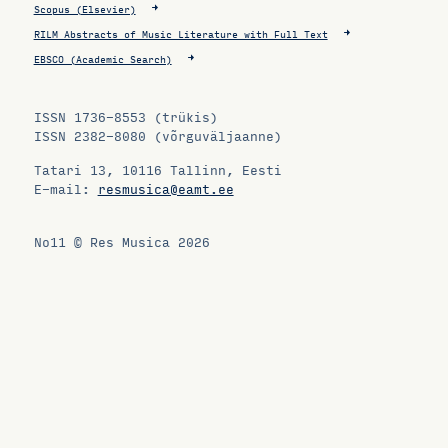
Scopus (Elsevier)
RILM Abstracts of Music Literature with Full Text
EBSCO (Academic Search)
ISSN 1736-8553 (trükis)
ISSN 2382-8080 (võrguväljaanne)
Tatari 13, 10116 Tallinn, Eesti
E-mail:
resmusica@eamt.ee
No11
© Res Musica 2026