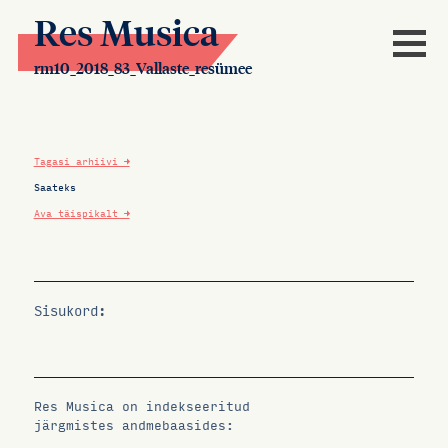
Res Musica
rm10_2018_83_Vallaste_resümee
Tagasi arhiivi →
Saateks
Ava täispikalt →
Sisukord:
Res Musica on indekseeritud
järgmistes andmebaasides: