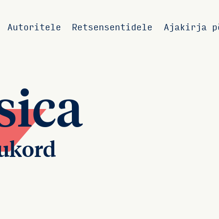
Autoritele
Retsensentidele
Ajakirja p
sica
sukord