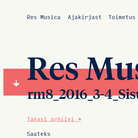
Res Musica
Ajakirjast
Toimetus
Res Mu
rm8_2016_3-4_Si
Tagasi arhiivi →
Saateks